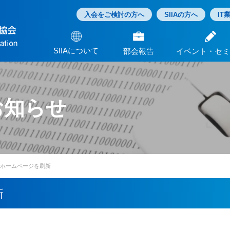
入会をご検討の方へ
SIIAの方へ
IT
SIIAについて
部会報告
イベント・セミ
協会案内
役員名簿
会議開催予定表
部会活動
交流・協力団体一覧
ビジネス交流部会
次世代育成部会
教育研修部会
講座・イベント
SIIAの講座・イ
お知らせ
Aのホームページを刷新
新