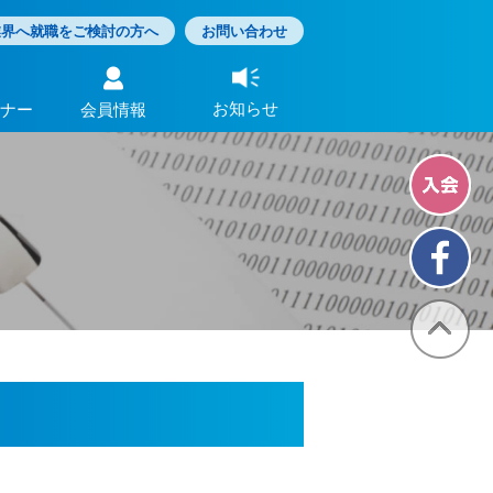
業界へ就職をご検討の方へ
お問い合わせ
お知らせ
ナー
会員情報
会員・関係機関からの
イベント・セミナー報告
会員の皆様へ
視察旅⾏レポート集
ポータル
ベント
会員一覧
会員検索
お知らせ