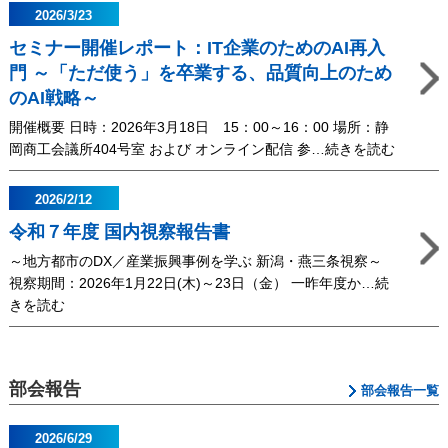
定
2026/3/23
非
セミナー開催レポート：IT企業のためのAI再入
営
門 ～「ただ使う」を卒業する、品質向上のため
利
のAI戦略～
活
動
開催概要 日時：2026年3月18日 15：00～16：00 場所：静
法
岡商工会議所404号室 および オンライン配信 参…続きを読む
人
セ
静
ミ
2026/2/12
岡
ナ
情
令和７年度 国内視察報告書
ー
報
開
～地方都市のDX／産業振興事例を学ぶ 新潟・燕三条視察～
産
催
視察期間：2026年1月22日(木)～23日（金） 一昨年度か…続
業
レ
きを読む
協
ポ
令
会
ー
和
令
ト：
７
和
部会報告
IT
部会報告一覧
年
８
企
度
年
業
国
2026/6/29