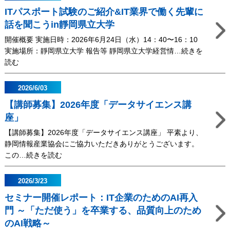
度
の
内
ITパスポート試験のご紹介&IT業界で働く先輩に
通
た
視
常
話を聞こうin靜岡県立大学
め
察
総
の
報
開催概要 実施日時：2026年6月24日（水）14：40〜16：10
会
AI
告
実施場所：靜岡県立大学 報告等 靜岡県立大学経営情…続きを
終
再
書
読む
了
入
IT
の
門
パ
2026/6/03
ご
～
ス
報
【講師募集】2026年度「データサイエンス講
「た
ポ
告
座」
だ
ー
使
ト
【講師募集】2026年度「データサイエンス講座」 平素より、
う」
試
静岡情報産業協会にご協力いただきありがとうございます。
を
験
この…続きを読む
卒
の
【講
業
ご
師
2026/3/23
す
紹
募
る、
セミナー開催レポート：IT企業のためのAI再入
介
集】
品
&IT
門 ～「ただ使う」を卒業する、品質向上のため
2026
質
業
のAI戦略～
年