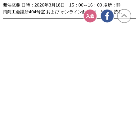
向
界
度
開催概要 日時：2026年3月18日 15：00～16：00 場所：静
上
で
「デ
岡商工会議所404号室 および オンライン配信 参…続きを読む
の
働
ー
セ
た
く
タ
ミ
め
先
サ
ナ
の
輩
イ
ー
受付中のイベント・セミナー
AI
全て見る
に
エ
開
戦
話
ン
催
略
を
ス
レ
スキルアップ
～
聞
講
ポ
こ
座」
ー
う
ト：
in
IT
靜
企
岡
ONLINE
業
県
視聴開始日より90日間
の
立
た
ITパスポート取得講座 2026
大
め
学
の
AI