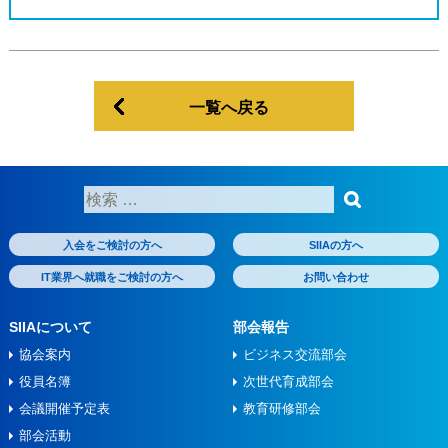
一覧へ戻る
検
索:
入会をご検討の方へ
SIIAの方へ
IT業界へ就職をご検討の方へ
お問い合わせ
SIIAについて
部会報告
協会案内
ビジネス交流部会
役員名簿
次世代育成部会
会議開催予定表
教育研修部会
部会活動