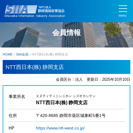
menu
会員情報
HOME
>
SIIA会員
>
NTT西日本(株) 静岡支店
NTT西日本(株) 静岡支店
会員区分：法人 更新日：2025年10月10日
事業所名
エヌティティニシニホン シズオカシテン
NTT西日本(株) 静岡支店
住所
〒420-8685 静岡市葵区城東町5番1号
HP
https://www.ntt-west.co.jp/