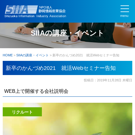
menu
SIIAの講座・イベント
HOME
>
SIIAの講座・イベント
>
新卒のかんづめ2021 就活Webセミナー告知
新卒のかんづめ2021 就活Webセミナー告知
投稿日：2019年11月28日 木曜日
WEB上で開催する会社説明会
リクルート