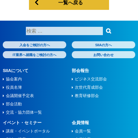
一覧へ戻る
検
索:
入会をご検討の方へ
SIIAの方へ
IT業界へ就職をご検討の方へ
お問い合わせ
SIIAについて
部会報告
協会案内
ビジネス交流部会
役員名簿
次世代育成部会
会議開催予定表
教育研修部会
部会活動
交流・協力団体一覧
イベント・セミナー
会員情報
講座・イベントポータル
会員一覧