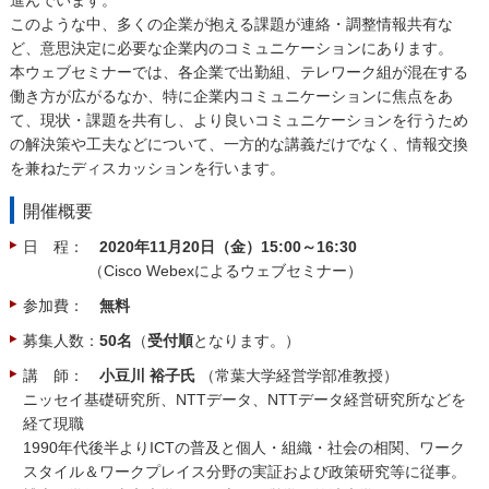
このような中、多くの企業が抱える課題が連絡・調整情報共有な
ど、意思決定に必要な企業内のコミュニケーションにあります。
本ウェブセミナーでは、各企業で出勤組、テレワーク組が混在する
働き方が広がるなか、特に企業内コミュニケーションに焦点をあ
て、現状・課題を共有し、より良いコミュニケーションを行うため
の解決策や工夫などについて、一方的な講義だけでなく、情報交換
を兼ねたディスカッションを行います。
開催概要
日 程：
2020年11月20日（金）15:00～16:30
（Cisco Webexによるウェブセミナー）
参加費：
無料
募集人数：
50名
（
受付順
となります。）
講 師：
小豆川 裕子氏
（常葉大学経営学部准教授）
ニッセイ基礎研究所、NTTデータ、NTTデータ経営研究所などを
経て現職
1990年代後半よりICTの普及と個人・組織・社会の相関、ワーク
スタイル＆ワークプレイス分野の実証および政策研究等に従事。