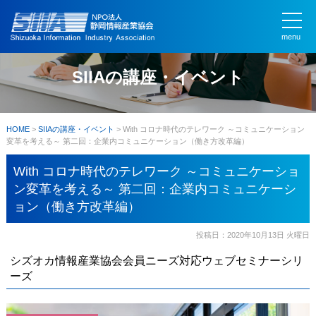
menu
SIIAの講座・イベント
HOME
>
SIIAの講座・イベント
>
With コロナ時代のテレワーク ～コミュニケーション
変革を考える～ 第二回：企業内コミュニケーション（働き方改革編）
With コロナ時代のテレワーク ～コミュニケーショ
ン変革を考える～ 第二回：企業内コミュニケーシ
ョン（働き方改革編）
投稿日：2020年10月13日 火曜日
シズオカ情報産業協会会員ニーズ対応ウェブセミナーシリ
ーズ