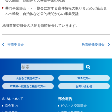
会の開催、他団体との共催事業の実施
共同事業部会・・・協会に対する案件情報の取りまとめと協会員
への斡旋、自治体など公的機関からの事業受託
地域事業委員会の活動を随時紹介していきます。
投
交流委員会
教育研修委員会
稿
ナ
ビ
ゲ
検
ー
索:
シ
入会をご検討の方へ
SIIAの方へ
ョ
ン
IT業界へ就職をご検討の方へ
お問い合わせ
SIIAについて
部会報告
協会案内
ビジネス交流部会