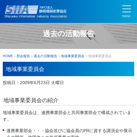
menu
過去の活動報告
HOME
>
部会報告
>
過去の活動報告
>
地域事業委員会
>
地域事業委員会
地域事業委員会
投稿日：2009年6月23日 火曜日
地域事業委員会の紹介
地域事業委員会は、連携事業部会と共同事業部会で構成されていま
す。
連携事業部会・・・協会並びに協会員のPRに資する講演会や展示